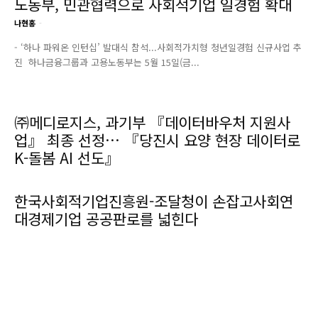
노동부, 민관협력으로 사회적기업 일경험 확대
나현홍
-
- ‘하나 파워온 인턴십’ 발대식 참석...사회적가치형 청년일경험 신규사업 추
진 하나금융그룹과 고용노동부는 5월 15일(금...
㈜메디로지스, 과기부 『데이터바우처 지원사
업』 최종 선정… 『당진시 요양 현장 데이터로
K-돌봄 AI 선도』
한국사회적기업진흥원-조달청이 손잡고사회연
대경제기업 공공판로를 넓힌다