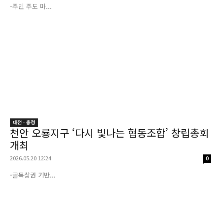
-주민 주도 마...
대전 · 충청
천안 오룡지구 ‘다시 빛나는 협동조합’ 창립총회
개최
2026.05.20 12:24
0
-골목상권 기반...