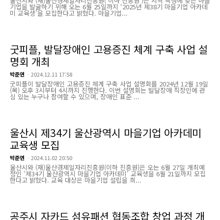
울산시와 (재)울산경제일자리진흥원(‘이하 진흥원’)은 지역 특성에 맞는 마을
기업을 발굴하기 위해 오는 6월 25일까지 ‘2025년 제38기 마을기업 아카데
미 교육생’을 모집한다고 밝혔다. 마을기업...
굿피플, 발달장애인 고용증진 체계 구축 사업 설
명회 개최
박준연
-
2024.12.11 17:58
굿피플이 발달장애인 고용증진 체계 구축 사업 설명회를 2024년 12월 19일
(목) 오후 3시부터 4시까지 진행한다. 이번 설명회는 발달장애 직장인에 관
심 있는 누구나 참여할 수 있으며, 장애인 표준 ...
울산시 제34기 울산광역시 마을기업 아카데미
교육생 모집
박준연
-
2024.11.02 20:50
울산시와 (재)울산경제일자리진흥원(이하 진흥원)은 오는 6월 27일 개최예
정인 ‘제34기 울산광역시 마을기업 아카데미’ 교육생을 6월 21일까지 모집
한다고 밝혔다. 교육 대상은 마을기업 설립을 희...
공주시 자카드 섬유패션 협동조합 창업 과정 개