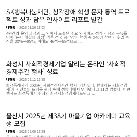
SK행복나눔재단, 청각장애 학생 문자 통역 프로
젝트 성과 담은 인사이트 리포트 발간
나현홍
-
2026.01.26 13:03
4년간의 운영 과정과 그 안에서 도출된 주요 인사이트 정리… 성과 공유를
넘어 ‘문제 해결의 과정’ 기록 전국 청각장애 학생 총 240명 참여… 수업 수
신율 20%→85%, 이해도 46점→65점으로 ...
화성시 사회적경제기업 알리는 온라인 ‘사회적
경제주간 행사’ 성료
나현홍
-
2025.09.12 12:55
화성특례시가 2025년 사회적경제주간 행사 ‘가치잇다, 함께하는 사회적경
제’가 시민들의 뜨거운 관심 속에 성황리에 마무리됐다고 11일 밝혔다. 이번
행사는 화성특례시 주최와 화성사회적경제네트워크·...
울산시 2025년 제38기 마을기업 아카데미 교육
생 모집
나현홍
-
2025.09.09 19:38