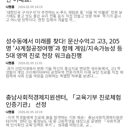
나현홍
-
2026.02.09 14:19
'대한민국 구석구석'이 추천하는 K-푸드 체험관 중 '서울 떡 박물관' 방문 보
기에도 좋고 맛도 좋은 우리 전통 음식 직접 만들고 맛본 하루 학기가 끝나
고 어느덧 방학이다. 한창 집에서 겨울철 먹...
성수동에서 미래를 찾다! 문산수억고 고3, 205
명 ‘사계절공정여행’과 함께 게임/지속가능성 등
5대 영역 진로 현장 워크숍진행
나현홍
-
2026.02.05 11:01
과거 산업지대에서 문화·기술 혁신의 중심지로 변모한 성수동에서, 고3 학
생들이 게임 크리에이터부터 공정무역 전문가까지 미래 유망 진로를 직접 체
험하며 사회 진출 역량을 강화하는 특별한 하루를 보낸다....
충남사회적경제지원센터, 「교육기부 진로체험
인증기관」 선정
나현홍
-
2026.02.05 10:19
–지역 학생들에게 진로와 꿈을 탐색하는 기회 제공– 충남사회적경제지원센
터(이하 ‘센터’)는 충청남도 내 중·고등학생을 대상으로 운영한 「사회적경
제 인식확산 교육‘임팩트 루키’」 성과를 바탕으로, 교...