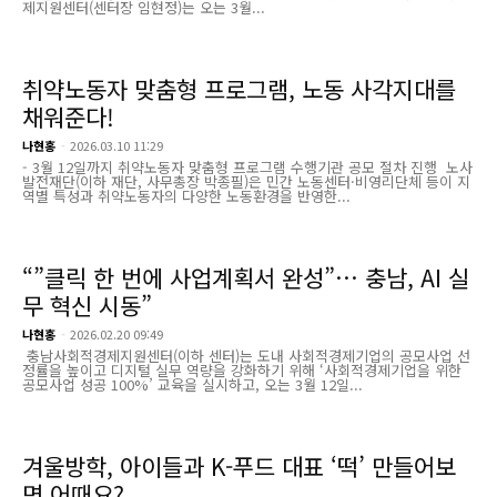
제지원센터(센터장 임현정)는 오는 3월...
취약노동자 맞춤형 프로그램, 노동 사각지대를
채워준다!
나현홍
-
2026.03.10 11:29
- 3월 12일까지 취약노동자 맞춤형 프로그램 수행기관 공모 절차 진행 노사
발전재단(이하 재단, 사무총장 박종필)은 민간 노동센터·비영리단체 등이 지
역별 특성과 취약노동자의 다양한 노동환경을 반영한...
“”클릭 한 번에 사업계획서 완성”… 충남, AI 실
무 혁신 시동”
나현홍
-
2026.02.20 09:49
충남사회적경제지원센터(이하 센터)는 도내 사회적경제기업의 공모사업 선
정률을 높이고 디지털 실무 역량을 강화하기 위해 ‘사회적경제기업을 위한
공모사업 성공 100%’ 교육을 실시하고, 오는 3월 12일...
겨울방학, 아이들과 K-푸드 대표 ‘떡’ 만들어보
면 어때요?