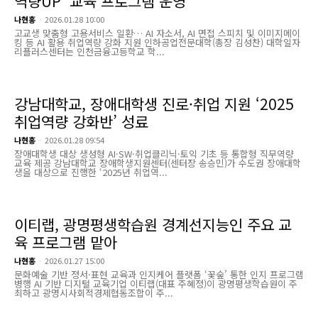
역량UP’ 교육 프로그램 운영
나현홍
-
2026.01.28 10:00
고교생 맞춤형 고용서비스 일환… AI 자소서, AI 면접 스피치 및 이미지메이
킹 등 AI 활용 취업역량 강화 지원 인하공업전문대학(총장 김성찬) 대학일자
리플러스센터는 인천금융고등학교 학...
강남대학교, 장애대학생 진로·취업 지원 ‘2025
취업역량 강화반’ 성료
나현홍
-
2026.01.28 09:54
장애대학생 대상 생성형 AI·SW·취업클리닉·토익 기초 등 통합형 직무역량
교육 제공 강남대학교 장애학생지원센터(센터장 송승민)가 수도권 장애대학
생을 대상으로 진행한 ‘2025년 취업역...
이티랩, 광명평생학습원 경계선지능인 주요 교
육 프로그램 맡아
나현홍
-
2026.01.27 15:00
문화예술 기반 정서·표현 교육과 인지케어 플랫폼 ‘꽃숲’ 통한 인지 프로그램
병행 AI 기반 디지털 교육기업 이티랩(대표 주혜정)이 광명평생학습원이 주
최하고 광명시사회적경제협동조합이 주...