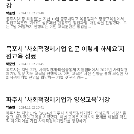
강
박준연
-
2024.11.02 20:48
공주시(시장 최원철)는 지난 10일 공주대학교 옥룡캠퍼스 평생교육원에서
직업교육훈련 ‘자카드 섬유패션 협동조합 창업과정’ 개강식을 진행했다. 오
는 7월 24일까지 진행되는 이번 교육훈련은 창업을...
목포시 ‘사회적경제기업 입문 이렇게 하세요’지
원교육 성료
박준연
-
2024.11.02 20:45
목포시는 지난 22일 사회적경제·마을공동체 지원센터에서 2024년 사회적경
제기업 입문 지원 교육을 진행했다. 이번 교육은 사전 신청을 통해 모집한 사
회적경제기업 진입을 희망하는 기업 및 관심있는 ...
파주시 ‘사회적경제기업가 양성교육’개강
박준연
-
2024.11.02 20:41
파주시는 지난 17일 ‘2024년 파주시 사회적경제기업가 양성교육’ 개강식을
열고, 본격적인 교육을 시작했다. 이번 교육은 지역사회 문제를 해결할 혁신
적 아이디어를 가진 사회적경제기업가를 양성하기...